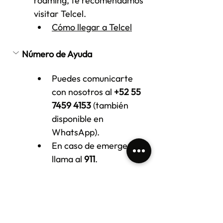
roaming, te recomendamos 
visitar Telcel.
Cómo llegar a Telcel
Número de Ayuda
Puedes comunicarte 
con nosotros al 
+52 55 
7459 4153
 (también 
disponible en 
WhatsApp).
En caso de emergencia, 
llama al 
911
.
Check-in & Check-out
Check-in:
 3:00 pm (15:00 hrs)
Check-out:
 11:00 am (11:00 